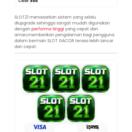
Color :
Red
SLOT21 menawarkan sistem yang selalu
diupgrade sehingga sangat mudah digunakan
dengan
performa tinggi
yang cepat dan
aman,memberikan pengalaman bagi pengguna
dalam bermain SLOT GACOR terasa lebih lancar
dan cepat.