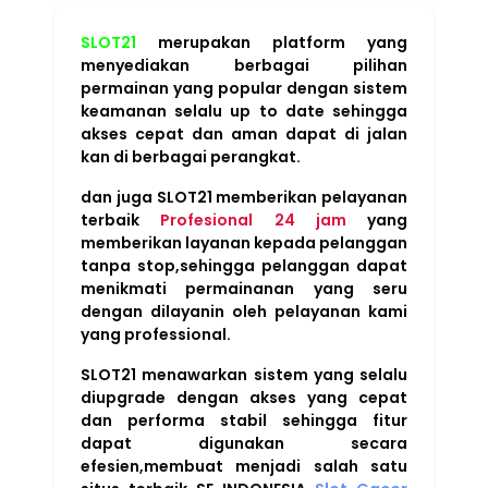
SLOT21
merupakan platform yang
menyediakan berbagai pilihan
permainan yang popular dengan sistem
keamanan selalu up to date sehingga
akses cepat dan aman dapat di jalan
kan di berbagai perangkat.
dan juga SLOT21 memberikan pelayanan
terbaik
Profesional 24 jam
yang
memberikan layanan kepada pelanggan
tanpa stop,sehingga pelanggan dapat
menikmati permainanan yang seru
dengan dilayanin oleh pelayanan kami
yang professional.
SLOT21 menawarkan sistem yang selalu
diupgrade dengan akses yang cepat
dan performa stabil sehingga fitur
dapat digunakan secara
efesien,membuat menjadi salah satu