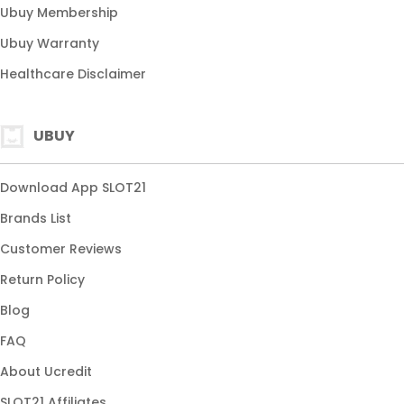
akun gacor
Ubuy Membership
akun gacor
Ubuy Warranty
akun slot
Healthcare Disclaimer
Judi online
UBUY
Download App SLOT21
Brands List
Customer Reviews
Return Policy
Blog
FAQ
About Ucredit
SLOT21 Affiliates