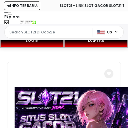
📣
INFO TERBARU:
SLOT21 - LINK SLOT GACOR SLOT21 TERBAI
Explore
US
LOGIN
DAFTAR