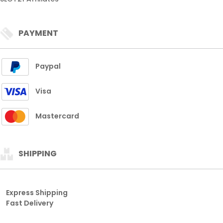
PAYMENT
Paypal
Visa
Mastercard
SHIPPING
Express Shipping
Fast Delivery