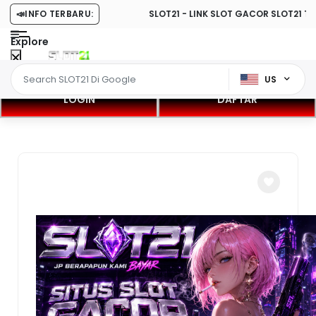
📣
INFO TERBARU:
SLOT21 - LINK SLOT GACOR SLOT21 TERBAI
Explore
US
LOGIN
DAFTAR