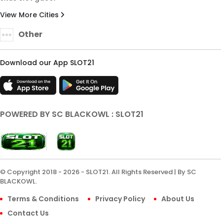
View More Cities
Other
Download our App SLOT21
POWERED BY SC BLACKOWL : SLOT21
© Copyright 2018 - 2026 - SLOT21. All Rights Reserved | By SC
BLACKOWL.
Terms & Conditions
Privacy Policy
About Us
Contact Us