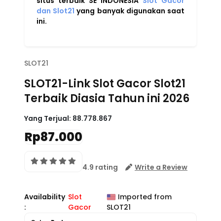
situs terbaik SE INDONESIA
Slot Gacor
dan Slot21
yang banyak digunakan saat
ini.
SLOT21
SLOT21-Link Slot Gacor Slot21
Terbaik Diasia Tahun ini 2026
Yang Terjual:
88.778.867
Rp87.000
4.9 rating
Write a Review
Availability
Slot
Imported from
:
Gacor
SLOT21