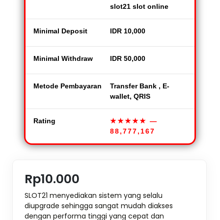
slot21 slot online
Minimal Deposit
IDR 10,000
Minimal Withdraw
IDR 50,000
Metode Pembayaran
Transfer Bank , E-
wallet, QRIS
Rating
★★★★★
—
88,777,167
Rp10.000
SLOT21 menyediakan sistem yang selalu
diupgrade sehingga sangat mudah diakses
dengan performa tinggi yang cepat dan