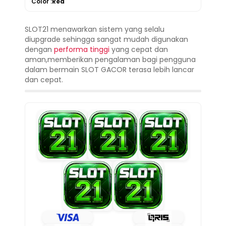
Color :
Red
SLOT21 menawarkan sistem yang selalu
diupgrade sehingga sangat mudah digunakan
dengan
performa tinggi
yang cepat dan
aman,memberikan pengalaman bagi pengguna
dalam bermain SLOT GACOR terasa lebih lancar
dan cepat.