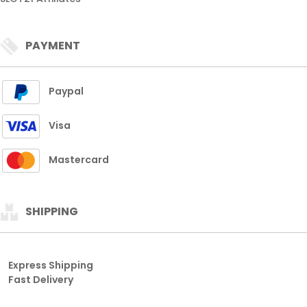
PAYMENT
Paypal
Visa
Mastercard
SHIPPING
Express Shipping
Fast Delivery