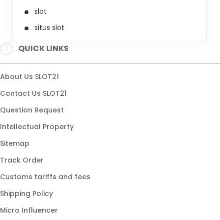
slot
situs slot
situs gacor
QUICK LINKS
slot resmi
link slot
About Us SLOT21
slot maxwin
Contact Us SLOT21
slot hari ini
Question Request
slot online gacor
Intellectual Property
slot terpercaya
Sitemap
slot gampang menang
Track Order
link gacor
Customs tariffs and fees
situs slot online
Shipping Policy
slot gacor hari
Micro Influencer