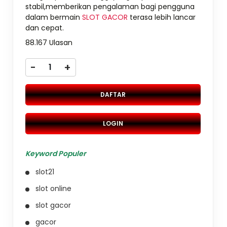
stabil,memberikan pengalaman bagi pengguna
dalam bermain
SLOT GACOR
terasa lebih lancar
dan cepat.
88.167 Ulasan
-
+
DAFTAR
LOGIN
Keyword Populer
slot21
slot online
slot gacor
gacor