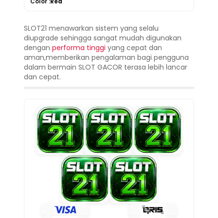
Color :
Red
SLOT21 menawarkan sistem yang selalu
diupgrade sehingga sangat mudah digunakan
dengan
performa tinggi
yang cepat dan
aman,memberikan pengalaman bagi pengguna
dalam bermain SLOT GACOR terasa lebih lancar
dan cepat.