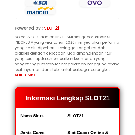
Powered by :
SLOT21
Noted: SLOT21 adalah link RESMI slot gacor terbaik SE-
INDONESIA yang viral tahun 2026,menyediakan performa
yang selalu diperbarui sehingga sangat mudah
diakses dengan cepat dan juga aman,dengan fitur
yang terus update,memberikan keamanan yang
sangat tinggi membuat pengalaman pengguna terasa
lebih nyaman dan stabil untuk berbagai perangkat.
KLIK DISINI
.
Informasi Lengkap SLOT21
Nama Situs
SLOT21
Jenis Game
Slot Gacor Online &